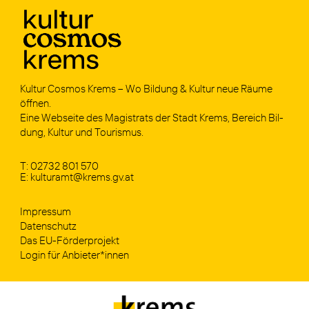
Kul­tur Cos­mos Krems – Wo Bil­dung & Kul­tur neue Räu­me
öff­nen.
Eine Web­sei­te des Magis­trats der Stadt Krems, Bereich Bil­
dung, Kul­tur und Tou­ris­mus.
T: 02732 801 570
E: kulturamt@krems.gv.at
Impres­sum
Daten­schutz
Das EU-För­­der­­pro­­jekt
Log­in für Anbieter*innen