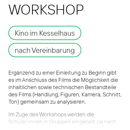
WORKSHOP
Kino im Kesselhaus
nach Vereinbarung
Ergän­zend zu einer Ein­lei­tung zu Beginn gibt
es im Anschluss des Films die Mög­lich­keit die
inhalt­li­chen sowie tech­ni­schen Bestand­tei­le
des Films (Hand­lung, Figu­ren, Kame­ra, Schnitt,
Ton) gemein­sam zu ana­ly­sie­ren.
Im Zuge des Work­shops wer­den die
Schüler:innen in Grup­pen ein­ge­teilt (je nach
Gesamt Schüler:innen-Anzahl varia­bel). Jede