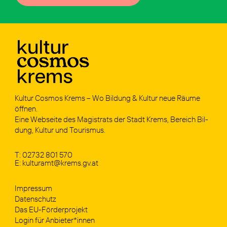
Kul­tur Cos­mos Krems – Wo Bil­dung & Kul­tur neue Räu­me
öff­nen.
Eine Web­sei­te des Magis­trats der Stadt Krems, Bereich Bil­
dung, Kul­tur und Tou­ris­mus.
T: 02732 801 570
E: kulturamt@krems.gv.at
Impres­sum
Daten­schutz
Das EU-För­­der­­pro­­jekt
Log­in für Anbieter*innen