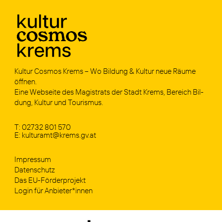
Kul­tur Cos­mos Krems – Wo Bil­dung & Kul­tur neue Räu­me
öff­nen.
Eine Web­sei­te des Magis­trats der Stadt Krems, Bereich Bil­
dung, Kul­tur und Tou­ris­mus.
T: 02732 801 570
E: kulturamt@krems.gv.at
Impres­sum
Daten­schutz
Das EU-För­­der­­pro­­jekt
Log­in für Anbieter*innen