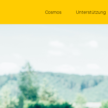
Cos­mos
Unter­stüt­zung