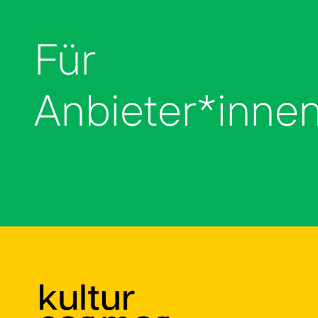
Für
Anbieter*inne