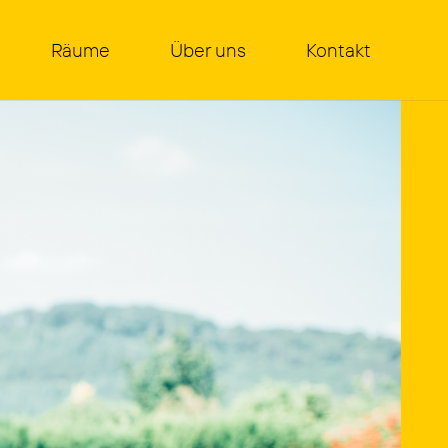
Räu­me
Über uns
Kon­takt