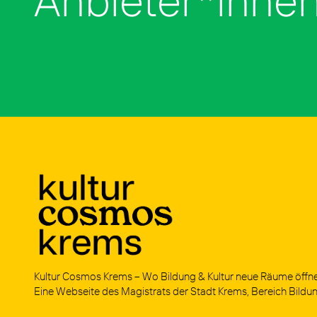
Anbieter*inne
Kul­tur Cos­mos Krems – Wo Bil­dung & Kul­tur neue Räu­me öff­n
Eine Web­sei­te des Magis­trats der Stadt Krems, Bereich Bil­dung