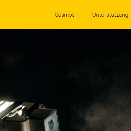
Cos­mos
Unter­stüt­zung