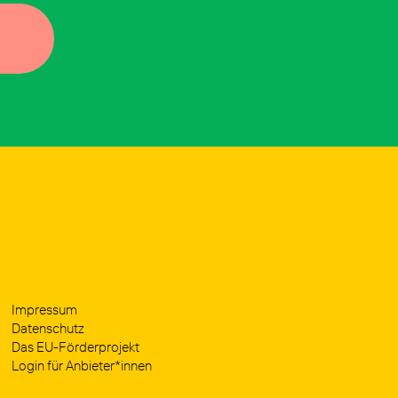
Impres­sum
Daten­schutz
Das EU-För­­der­­pro­­jekt
Log­in für Anbieter*innen