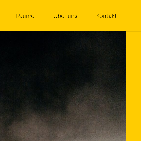
Räu­me
Über uns
Kon­takt