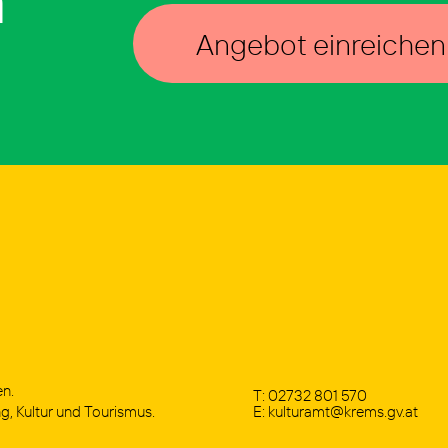
n
Angebot einreichen
en.
T: 02732 801 570
, Kul­tur und Tou­ris­mus.
E: kulturamt@krems.gv.at