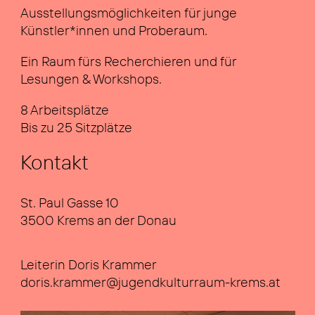
Aus­stel­lungs­mög­lich­kei­ten für jun­ge
Künstler*innen und Pro­be­raum.
Ein Raum fürs Recher­chie­ren und für
Lesun­gen & Work­shops.
8 Arbeits­plät­ze
Bis zu 25 Sitz­plät­ze
Kon­takt
St. Paul Gas­se 10
3500 Krems an der Donau
Lei­te­rin Doris Kram­mer
doris.krammer@jugendkulturraum-
krems.at