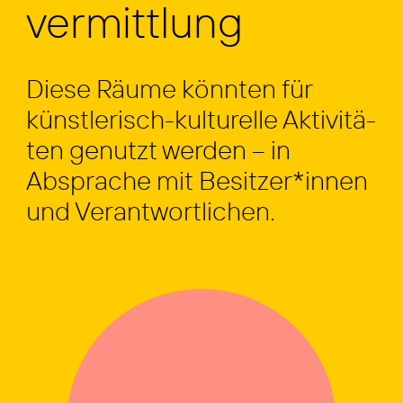
vermittlung
Die­se Räu­me könn­ten für
küns­t­­le­risch-kul­­tu­­rel­­le Akti­vi­tä­
ten genutzt wer­den – in
Abspra­che mit Besitzer*innen
und Ver­ant­wort­li­chen.