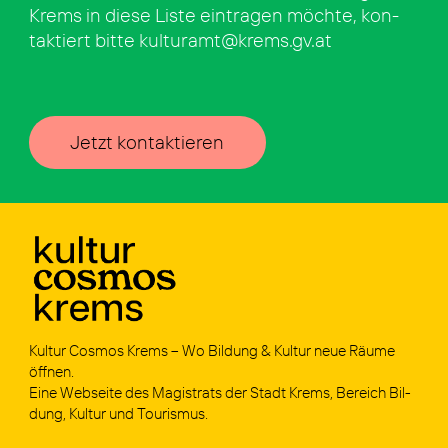
Krems in die­se Lis­te ein­tra­gen möch­te, kon­
tak­tiert bit­te kulturamt@krems.gv.at
Jetzt kontaktieren
Kul­tur Cos­mos Krems – Wo Bil­dung & Kul­tur neue Räu­me
öff­nen.
Eine Web­sei­te des Magis­trats der Stadt Krems, Bereich Bil­
dung, Kul­tur und Tou­ris­mus.