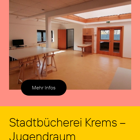
Mehr Infos
Stadt­bü­che­rei Krems –
Jugend­raum