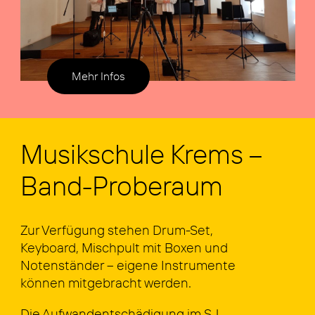
Mehr Infos
Musik­schu­le Krems –
Band-Pro­be­raum
Zur Ver­fü­gung ste­hen Drum-Set,
Key­board, Misch­pult mit Boxen und
Noten­stän­der – eige­ne Instru­men­te
kön­nen mit­ge­bracht wer­den.
Die Auf­wand­ent­schä­di­gung im SJ