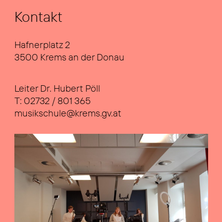
Kon­takt
Haf­ner­platz 2
3500 Krems an der Donau
Lei­ter Dr. Hubert Pöll
T:
02732 / 801 365
musikschule@krems.gv.at