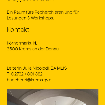
Ein Raum fürs Recher­chie­ren und für
Lesun­gen & Work­shops.
Kon­takt
Kör­ner­markt 14,
3500 Krems an der Donau
Lei­te­rin Julia Nico­lo­di, BA MLIS
T:
02732 / 801 382
buecherei@krems.gv.at