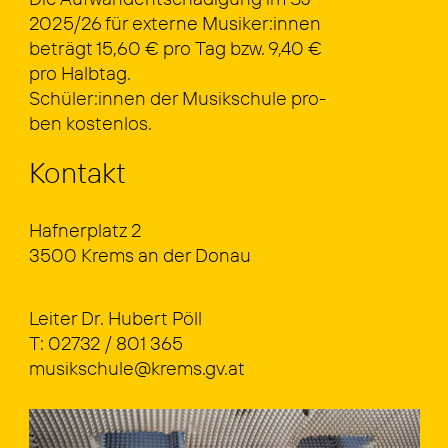
2025/26 für exter­ne Musiker:innen
beträgt 15,60 € pro Tag bzw. 9,40 €
pro Halb­tag.
Schüler:innen der Musik­schu­le pro­
ben kos­ten­los.
Kon­takt
Haf­ner­platz 2
3500 Krems an der Donau
Lei­ter Dr. Hubert Pöll
T:
02732 / 801 365
musikschule@krems.gv.at